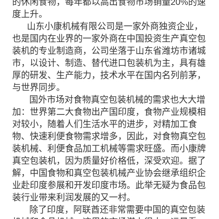
的休闲食物，每年都以高出食物市场销量20%的速
度上升。
山东小康机械有限公司是一家外商独资企业，
也是国内在业界的一家外商在中国投资生产真空包
装机的专业制造商，公司坐落于山东省潍坊市诸城
市，以设计、制造、替代进口包装机为主，具有雄
厚的研发、生产能力，技术水平在国内名列前茅，
与世界同步。
国外市场对食物真空包装机械的需求也大大增
加：世界第二大食物出产国印度，食物产业规模相
对较小，随着人们生活水平的进步，对精加工食
物、快速利便食物需求增多，因此，对食物真空包
装机械、利便食品加工机械等需求旺盛。而小康牌
真空包装机，因为质量好价格低，深受欢迎。据了
解，中国食物和真空包装机械产业协会继承组织企
业赴印度参展和开发印度市场。此举无疑为食品包
装行业带来利润发展的又一村。
除了印度，阿联酋还非常需要中国的真空包装